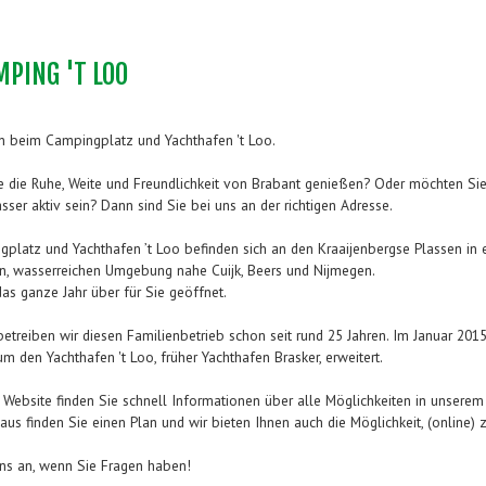
PING 'T LOO
 beim Campingplatz und Yachthafen 't Loo.
e die Ruhe, Weite und Freundlichkeit von Brabant genießen? Oder möchten Si
ser aktiv sein? Dann sind Sie bei uns an der richtigen Adresse.
platz und Yachthafen ’t Loo befinden sich an den Kraaijenbergse Plassen in 
n, wasserreichen Umgebung nahe Cuijk, Beers und Nijmegen.
as ganze Jahr über für Sie geöffnet.
betreiben wir diesen Familienbetrieb schon seit rund 25 Jahren. Im Januar 201
um den Yachthafen 't Loo, früher Yachthafen Brasker, erweitert.
 Website finden Sie schnell Informationen über alle Möglichkeiten in unserem 
aus finden Sie einen Plan und wir bieten Ihnen auch die Möglichkeit, (online) 
ns an, wenn Sie Fragen haben!