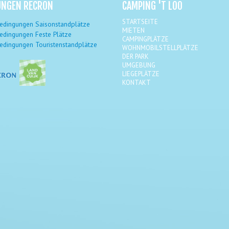
UNGEN RECRON
CAMPING 'T LOO
STARTSEITE
dingungen Saisonstandplätze
MIETEN
dingungen Feste Plätze
CAMPINGPLÄTZE
dingungen Touristenstandplätze
WOHNMOBILSTELLPLÄTZE
DER PARK
UMGEBUNG
LIEGEPLÄTZE
KONTAKT